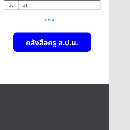
30
31
« พ.ค.