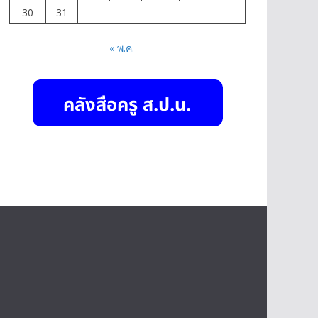
30
31
« พ.ค.