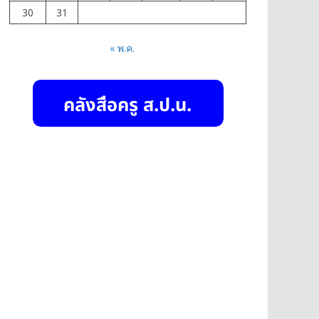
30
31
« พ.ค.