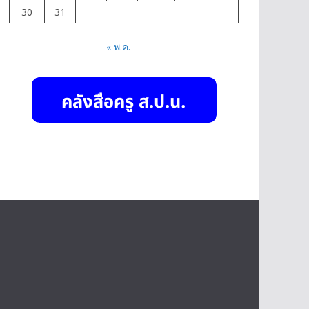
30
31
« พ.ค.